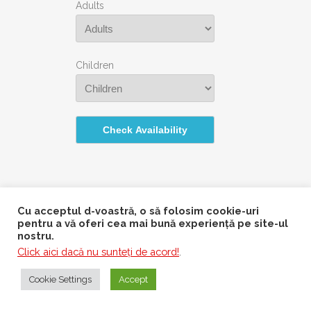
Adults
Children
Check Availability
Cu acceptul d-voastră, o să folosim cookie-uri
pentru a vă oferi cea mai bună experiență pe site-ul
nostru.
Click aici dacă nu sunteţi de acord!
.
Copyright @1991 Fedcoop SRL Argeş
FACEBOOK
INSTAGRAM
YOUTUBE
TWITTER
Cookie Settings
Accept
Powered By
webTOPsite